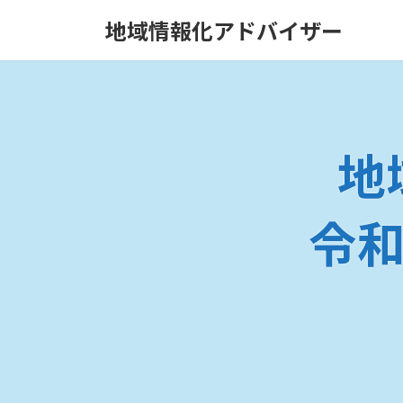
コ
ナ
地域情報化アドバイザー
ン
ビ
テ
ゲ
ン
ー
ツ
シ
へ
ョ
ス
ン
地
キ
に
ッ
移
プ
動
令和