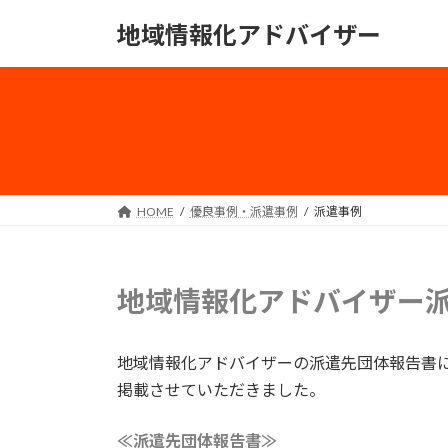
コ
ナ
地域情報化アドバイザー
ン
ビ
テ
ゲ
ン
ー
ツ
シ
へ
ョ
ス
ン
キ
に
ッ
移
HOME
優良事例・派遣事例
派遣事例
プ
動
地域情報化アドバイザー
地域情報化アドバイザーの派遣先団体報告書
掲載させていただきました。
≪派遣先団体報告書≫