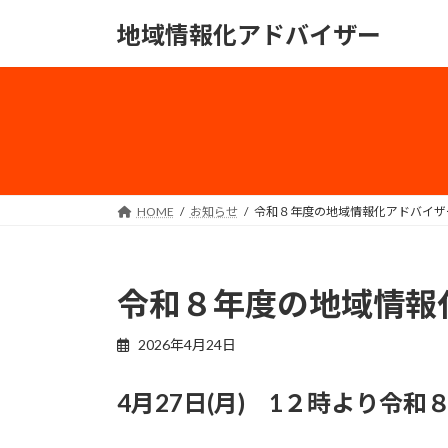
コ
ナ
地域情報化アドバイザー
ン
ビ
テ
ゲ
ン
ー
ツ
シ
へ
ョ
ス
ン
キ
に
ッ
移
HOME
お知らせ
令和８年度の地域情報化アドバイザ
プ
動
令和８年度の地域情報
2026年4月24日
4月27日(月) 1２時より令